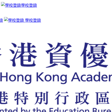
學校登錄
錄
學校登錄