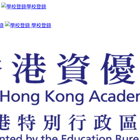
學校登錄
錄
學校登錄