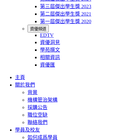
第三屆傑出學生獎 2023
第二屆傑出學生獎 2021
第一屆傑出學生獎 2020
資優頻道
EDTV
資優洞見
學苑撰文
相關資訊
資優匯
主頁
關於我們
背景
機構管治架構
採購公告
職位空缺
聯絡我們
學員及校友
如何成爲學員