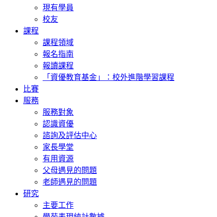
現有學員
校友
課程
課程領域
報名指南
報讀課程
「資優教育基金」：校外進階學習課程
比賽
服務
服務對象
認識資優
諮詢及評估中心
家長學堂
有用資源
父母遇見的問題
老師遇見的問題
研究
主要工作
學苑表現統計數據