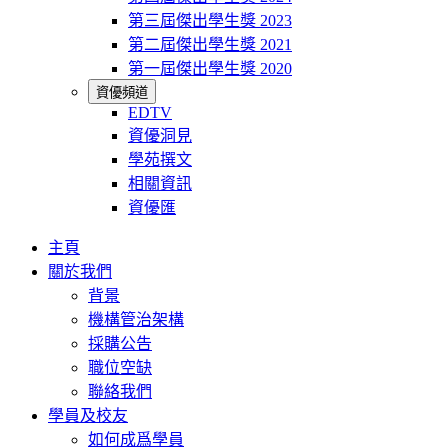
第三屆傑出學生獎 2023
第二屆傑出學生獎 2021
第一屆傑出學生獎 2020
資優頻道
EDTV
資優洞見
學苑撰文
相關資訊
資優匯
主頁
關於我們
背景
機構管治架構
採購公告
職位空缺
聯絡我們
學員及校友
如何成爲學員