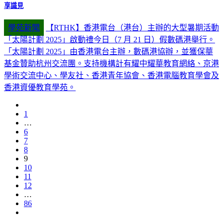
享識見
學苑新聞
【RTHK】香港電台（港台）主辦的大型暑期活動
「太陽計劃 2025」啟動禮今日（7 月 21 日）假數碼港舉行。
「太陽計劃 2025」由香港電台主辦，數碼港協辦，並獲保華
基金贊助杭州交流團。支持機構計有耀中耀華教育網絡、京港
學術交流中心、學友社、香港青年協會、香港電腦教育學會及
香港資優教育學苑。
1
…
6
7
8
9
10
11
12
…
86