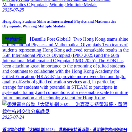
2025-07-25
Hong Kong Students Shine at International Physics and Mathematics
Olympiads, Winning Multiple Medals
學苑新聞
【Bastille Post Global】Two Hong Kong teams shine
at International Physics and Mathematical Olympiads Two teams of
students representing Hong Kong achieved remarkable results in the
55th International Physics Olympiad (IPhO 2025) and the 66th
International Mathematical Olympiad (IMO 2025). The EDB has
been attaching great importance to the grooming of gifted students
and continues to collaborate with the Hong Kong Academy for
Gifted Education (HKAGE) to provide more diversified and high-
quality off-school gifted education services and, in particular,
arrange for students with potential in STEAM to participate in
systematic training and competitions of a reasonable scale to nurture
future innovation and technology talent for Hong Kong.
2025-07-24
香港電台啟動「太陽計劃 2025」 洪嘉豪支持黃淑蔓、黃明德往杭州交流分