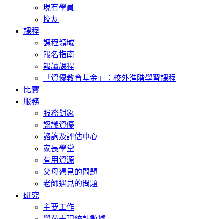
現有學員
校友
課程
課程領域
報名指南
報讀課程
「資優教育基金」：校外進階學習課程
比賽
服務
服務對象
認識資優
諮詢及評估中心
家長學堂
有用資源
父母遇見的問題
老師遇見的問題
研究
主要工作
學苑表現統計數據