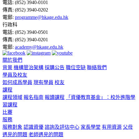
電話:
(852) 3940-0101
傳真:
(852) 3940-0202
電郵:
programme@hkage.edu.hk
行政科
電話:
(852) 3940-0501
傳真:
(852) 3940-0201
電郵:
academy@hkage.edu.hk
關於我們
背景
機構管治架構
採購公告
職位空缺
聯絡我們
學員及校友
如何成爲學員
現有學員
校友
課程
課程領域
報名指南
報讀課程
「資優教育基金」：校外進階學
習課程
比賽
服務
服務對象
認識資優
諮詢及評估中心
家長學堂
有用資源
父母
遇見的問題
老師遇見的問題