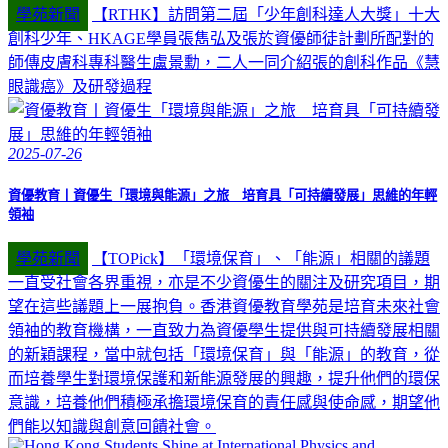
學苑新聞
【RTHK】訪問第二屆「少年創科達人大獎」十大
創科少年、HKAGE學員張雋弘及張於資優師徒計劃所配對的
師傳皮膚科專科醫生盧景勳，二人一同介紹張的創科作品《慧
眼識癌》及研發過程
2025-07-26
資優教育丨資優生「環境與能源」之旅 培育具「可持續發展」思維的年輕
領袖
學苑新聞
【TOPick】「環境保育」、「能源」相關的議題
一直受社會各界重視，亦是不少資優生的關注及研究項目，期
望在這些議題上一展抱負。香港資優教育學苑是培育未來社會
領袖的教育機構，一直致力為資優學生提供與可持續發展相關
的新穎課程，當中就包括「環境保育」與「能源」的教育，從
而培養學生對環境保護和新能源發展的興趣，提升他們的環保
意識，培養他們積極承擔環境保育的責任感與使命感，期望他
們能以知識與創意回饋社會。