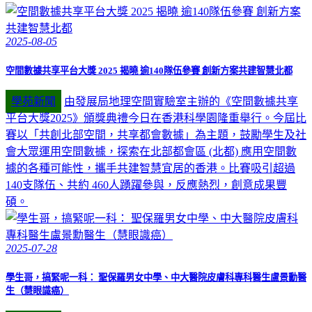
2025-08-05
空間數據共享平台大獎 2025 揭曉 逾140隊伍參賽 創新方案共建智慧北都
學苑新聞
由發展局地理空間實驗室主辦的《空間數據共享
平台大獎2025》頒獎典禮今日在香港科學園隆重舉行。今屆比
賽以「共創北部空間，共享都會數據」為主題，鼓勵學生及社
會大眾運用空間數據，探索在北部都會區 (北都) 應用空間數
據的各種可能性，攜手共建智慧宜居的香港。比賽吸引超過
140支隊伍、共約 460人踴躍參與，反應熱烈，創意成果豐
碩。
2025-07-28
學生哥，搞緊呢一科： 聖保羅男女中學、中大醫院皮膚科專科醫生盧景勳醫
生（慧眼識癌）