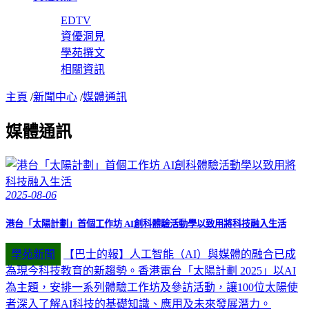
EDTV
資優洞見
學苑撰文
相關資訊
主頁
/
新聞中心
/
媒體通訊
媒體通訊
2025-08-06
港台「太陽計劃」首個工作坊 AI創科體驗活動學以致用將科技融入生活
學苑新聞
【巴士的報】人工智能（AI）與媒體的融合已成
為現今科技教育的新趨勢。香港電台「太陽計劃 2025」以AI
為主題，安排一系列體驗工作坊及參訪活動，讓100位太陽使
者深入了解AI科技的基礎知識、應用及未來發展潛力。