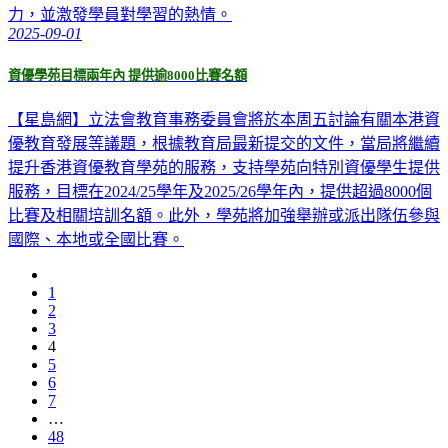
力，並激發學員對學習的熱情。
2025-09-01
資優學苑目標兩年內 提供逾8000比賽名額
【星島網】立法會教育事務委員會將於本周五討論有關本港資
優教育發展等議題，根據教育局最新提交的文件，當局將繼續
提升香港資優教育學苑的服務，支持學苑向特別資優學生提供
服務，目標在2024/25學年及2025/26學年內，提供超過8000個
比賽及相關培訓名額。此外，學苑將加強舉辦或派出隊伍參與
國際、本地或全國比賽。
1
2
3
4
5
6
7
…
48