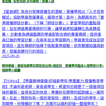
黃金耀 - 配對良師 走向專精｜資優人語
【星島網】為充分發揮資優生的潛能，資優學苑以「人才培育
模式」協助學員發展專長，展現才華。其中，為期兩年的「香
港資優師徒計劃」（下稱「師徒計劃」）更是學苑的重點項
目，旨在通過專業導師的引導，讓學員將知識轉化為具體成
果。 計劃會為通過甄選的學員配對合適的專業導師，提供度
身訂做的學習計劃。在兩年自主學習期內，學員會完成自定研
習項目，並在導師的指導下吸取業界經驗，從而實踐知識與創
意，發展具體可行的項目。
2025-09-26
精神健康｜調查指開學初期容易出現5個症狀 資優學苑臨床心理學家分享3
個開學小錦囊
【TOPick】【學童精神健康/迎接新學年/學業壓力/資優教育學
苑】不論你是老師、家長或學生，希望你也經歷了一個值得回
味的暑假，並得充足的休息，準備好在開學的起跑線上一展所
長。在此，預祝你有一個非常愉快、順利，及成功的學年。談
到開學，你預備好了嗎 ？ 怎樣可以順利迎接一整個學年？