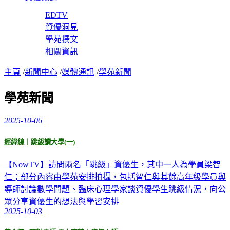
EDTV
資優洞見
學苑撰文
相關資訊
主頁
/
新聞中心
/
媒體通訊
/
學苑新聞
學苑新聞
2025-10-06
經緯線｜跳級讀大學(一)
【NowTV】訪問兩名「跳級」資優生，其中一人為學員梁智
仁；部分內容由學苑安排拍攝，包括智仁與其餘高年級學員與
導師討論數學問題、臨床心理學家談資優學生跳級情況，向公
眾分享資優生的想法與學習安排
2025-10-03