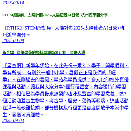
2025-09-14
STEM總動員 : 太陽計劃2025-太陽使者AI日營+杭州遊學團分享
【RTHK】STEM總動員 : 太陽計劃2025-太陽使者AI日營+杭
州遊學團分享
2025-09-09
黃金耀 - 資優學苑的獨特暑期學習活動｜資優人語
【星島網】新學年伊始，在此先祝一眾莘莘學子，開學順利，
學有所成。 有別於一般中小學，暑假正正是我們的「旺
季」。在剛過去的暑假，學苑為學員提供了多元化的校外資優
課程與活動，讓我與大家分享3個行程豐富、內容獨特的學習
活動，相信已為學員帶來無窮的趣味及豐富的學習意義！這3
個活動涵蓋古生物學、考古學、歷史、藝術等範疇，這些活動
在港一般較難接觸，部分機構及行程更是首度開放予本港中學
生，實屬可貴經驗。
2025-09-03