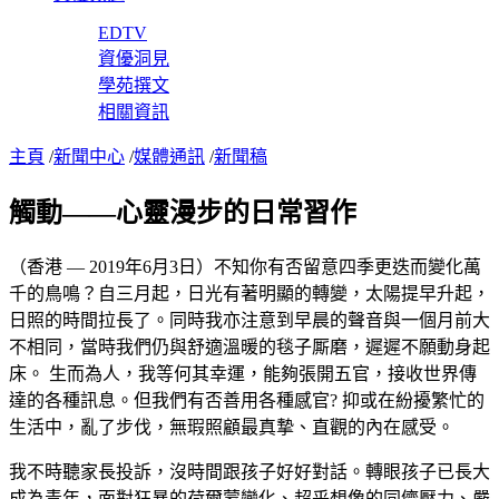
EDTV
資優洞見
學苑撰文
相關資訊
主頁
/
新聞中心
/
媒體通訊
/
新聞稿
觸動——心靈漫步的日常習作
（香港 — 2019年6月3日）不知你有否留意四季更迭而變化萬
千的鳥鳴？自三月起，日光有著明顯的轉變，太陽提早升起，
日照的時間拉長了。同時我亦注意到早晨的聲音與一個月前大
不相同，當時我們仍與舒適溫暖的毯子厮磨，遲遲不願動身起
床。 生而為人，我等何其幸運，能夠張開五官，接收世界傳
達的各種訊息。但我們有否善用各種感官? 抑或在紛擾繁忙的
生活中，亂了步伐，無瑕照顧最真摯、直觀的內在感受。
我不時聽家長投訴，沒時間跟孩子好好對話。轉眼孩子已長大
成為青年，面對狂暴的荷爾蒙變化、超乎想像的同儕壓力、嚴