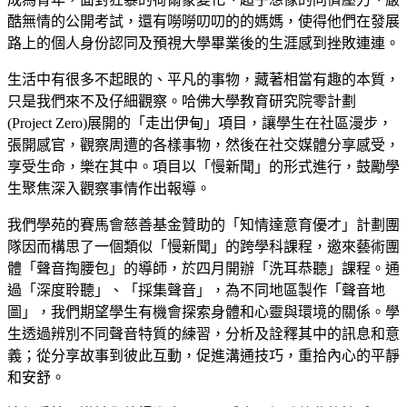
酷無情的公開考試，還有嘮嘮叨叨的的媽媽，使得他們在發展
路上的個人身份認同及預視大學畢業後的生涯感到挫敗連連。
生活中有很多不起眼的、平凡的事物，藏著相當有趣的本質，
只是我們來不及仔細觀察。哈佛大學教育研究院零計劃
(Project Zero)展開的「走出伊甸」項目，讓學生在社區漫步，
張開感官，觀察周遭的各樣事物，然後在社交媒體分享感受，
享受生命，樂在其中。項目以「慢新聞」的形式進行，鼓勵學
生聚焦深入觀察事情作出報導。
我們學苑的賽馬會慈善基金贊助的「知情達意育優才」計劃團
隊因而構思了一個類似「慢新聞」的跨學科課程，邀來藝術團
體「聲音掏腰包」的導師，於四月開辦「洗耳恭聽」課程。通
過「深度聆聽」、「採集聲音」，為不同地區製作「聲音地
圖」，我們期望學生有機會探索身體和心靈與環境的關係。學
生透過辨別不同聲音特質的練習，分析及詮釋其中的訊息和意
義；從分享故事到彼此互動，促進溝通技巧，重拾內心的平靜
和安舒。