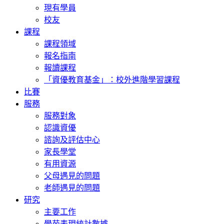
現有學員
校友
課程
課程領域
報名指南
報讀課程
「資優教育基金」：校外進階學習課程
比賽
服務
服務對象
認識資優
諮詢及評估中心
家長學堂
有用資源
父母遇見的問題
老師遇見的問題
研究
主要工作
學苑表現統計數據