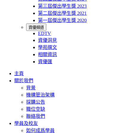
第三屆傑出學生獎 2023
第二屆傑出學生獎 2021
第一屆傑出學生獎 2020
資優頻道
EDTV
資優洞見
學苑撰文
相關資訊
資優匯
主頁
關於我們
背景
機構管治架構
採購公告
職位空缺
聯絡我們
學員及校友
如何成爲學員