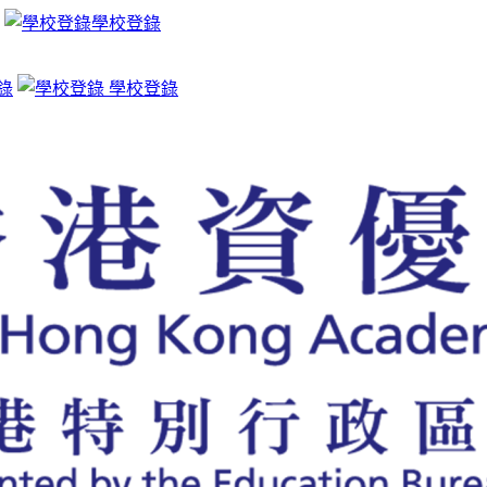
學校登錄
錄
學校登錄