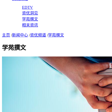
EDTV
资优洞见
学苑撰文
相关资讯
主页
/
新闻中心
/
资优频道
/
学苑撰文
学苑撰文