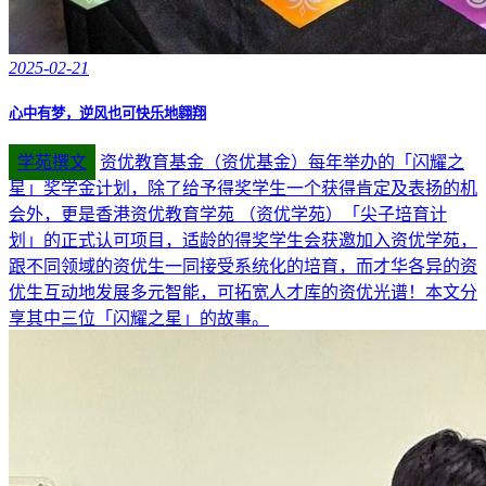
2025-02-21
心中有梦，逆风也可快乐地翱翔
学苑撰文
资优教育基金（资优基金）每年举办的「闪耀之
星」奖学金计划，除了给予得奖学生一个获得肯定及表扬的机
会外，更是香港资优教育学苑 （资优学苑）「尖子培育计
划」的正式认可项目，适龄的得奖学生会获邀加入资优学苑，
跟不同领域的资优生一同接受系统化的培育，而才华各异的资
优生互动地发展多元智能，可拓宽人才库的资优光谱！本文分
享其中三位「闪耀之星」的故事。