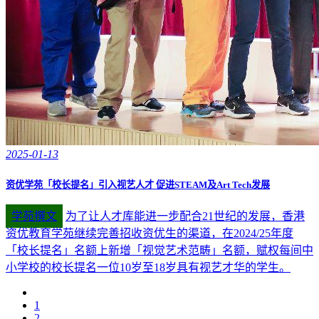
2025-01-13
资优学苑「校长提名」引入视艺人才 促进STEAM及Art Tech发展
学苑撰文
为了让人才库能进一步配合21世纪的发展，香港
资优教育学苑继续完善招收资优生的渠道，在2024/25年度
「校长提名」名额上新增「视觉艺术范畴」名额，赋权每间中
小学校的校长提名一位10岁至18岁具有视艺才华的学生。
1
2