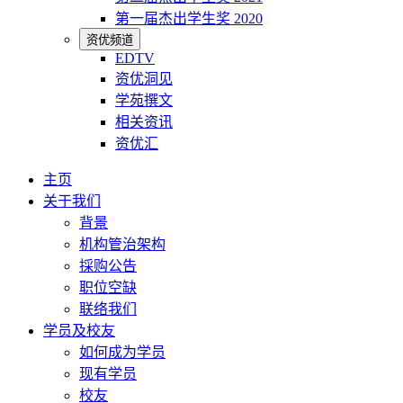
第一届杰出学生奖 2020
资优频道
EDTV
资优洞见
学苑撰文
相关资讯
资优汇
主页
关于我们
背景
机构管治架构
採购公告
职位空缺
联络我们
学员及校友
如何成为学员
现有学员
校友