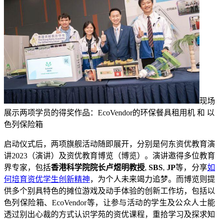
现场
展示两项学员的得奖作品：EcoVendor的环保餐具租用机 和 以
色列保险箱
启动仪式后，两项旗舰活动随即展开，分别是何东资优教育演
讲2023（演讲）及资优教育博览（博览）。演讲邀得多位教育
界专家，包括
香港科学院院长卢煜明教授
SBS
JP
等，分享
如
,
,
何培育资优学生创新精神
，为个人未来竭力追梦。而博览则提
供多个别具特色的摊位游戏及动手体验的创新工作坊，包括以
色列保险箱、EcoVendor等，让参与活动的学生及公众人士能
透过别出心裁的方式认识学苑的资优课程，重拾学习及探求知