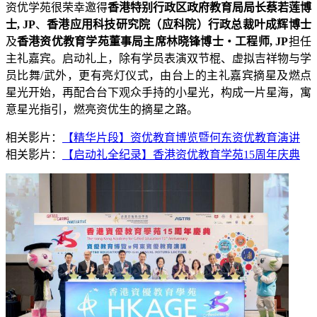
资优学苑很荣幸邀得
香港特别行政区政府教育局局长蔡若莲博
士, JP
、
香港应用科技研究院（应科院）行政总裁叶成辉博士
及
香港资优教育学苑董事局主席林晓锋博士・工程师, JP
担任
主礼嘉宾。启动礼上，除有学员表演双节棍、虚拟吉祥物与学
员比舞/武外，更有亮灯仪式，由台上的主礼嘉宾摘星及燃点
星光开始，再配合台下观众手持的小星光，构成一片星海，寓
意星光指引，燃亮资优生的摘星之路。
相关影片：
【精华片段】资优教育博览暨何东资优教育演讲
相关影片：
【启动礼全纪录】香港资优教育学苑15周年庆典