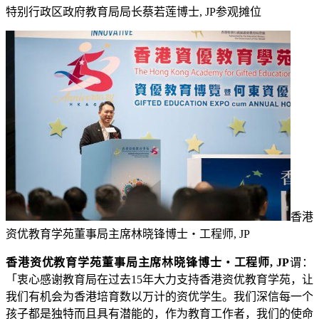
特别行政区政府教育局局长蔡若莲博士, JP参观摊位
香港
资优教育学苑董事局主席林晓锋博士・工程师, JP
香港资优教育学苑董事局主席林晓锋博士・工程师, JP
谓：
「衷心感谢教育局在过去15年大力支持香港资优教育学苑，让
我们有机会为香港培育数以万计的资优学生。我们深信每一个
孩子都是独特而且具有潜能的，作为教育工作者，我们的使命