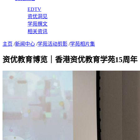
EDTV
资优洞见
学苑撰文
相关资讯
主页
/
新闻中心
/
学苑活动剪影
/
学苑相片集
资优教育博览｜香港资优教育学苑15周年