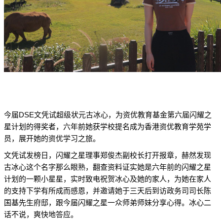
DSE
今届
文凭试超级状元古冰心，为资优教育基金第六届闪耀之
星计划的得奖者，六年前她获学校提名成为香港资优教育学苑学
员，展开她的资优学习之旅。
文凭试发榜日，闪耀之星理事郑俊杰副校长打开报章，赫然发现
古冰心这个名字那么眼熟，翻查资料证实她是六年前的闪耀之星
计划的一颗小星星，实时致电祝贺冰心及她的家人，为她在家人
的支持下学有所成而感恩，并邀请她于三天后到访政务司司长陈
国基先生府邸，跟今届闪耀之星一众师弟师妹分享心得。冰心二
话不说，爽快地答应。