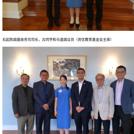
右起陈国基政务司司长，古同学和马逢国议员（资优教育基金会主席）