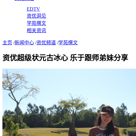
EDTV
资优洞见
学苑撰文
相关资讯
主页
/
新闻中心
/
资优频道
/
学苑撰文
资优超级状元古冰心 乐于跟师弟妹分享