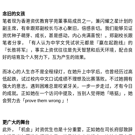
念旧的女孩
笔者现为香港资优教育学苑董事局成员之一，兼闪耀之星计划的
副主席，有幸跟郑副校长与冰心聚旧，倍感亲切。我们能够见证
资优种子萌芽、成长，甚是感动，内心充满喜悦！。郑副校长跟
笔者分享，「有人认为中学文凭试状元都是『赢在起跑线』的
『长胜将军』，事实上资优往往是先天智慧和后天环境，配合良
好的培育及个人努力下，互为产生的效果。
而冰心的人生亦不是全程绿灯，在她升上中学后，也曾经历过高
低起跌，试过校内中文口试成绩不理想及比赛落败。不过她拥有
强大的意志，遇到困难总是咬紧牙关，一步一步走过，才有今日
的成就。正如她在一个访问中提及，当别人觉得她「唔掂」，她
prove them wrong
会努力去「
」！
更广大的舞台
此外，「机会」对资优生也是十分重要，正如她在司长府邸致辞