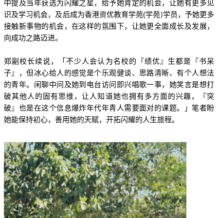
中提及当年获选为闪耀之星，给予她肯定的机会，让她有更多见
(
识及学习机会，及后成为香港资优教育学苑
学苑
学员，予她更多
)
接触新事物的机会，在这样的氛围下，让她更全面成长及发展，
向成功之路迈进。
郑副校长续说，「不少人会认为名校的『绩优』生都是『书呆
子』，但冰心给人的感觉是个乐观健谈、思路清晰、有个人想法
的青年。闲聊中问及她到电台访问即兴唱歌一事，她笑言是想打
破其他人的固有思维，让人知道她也拥有多方面的兴趣，『突
破』也是在这个信息爆炸年代年青人需要面对的课题。」笔者盼
她能保持初心，善用她的天赋，开拓闪耀的人生旅程。