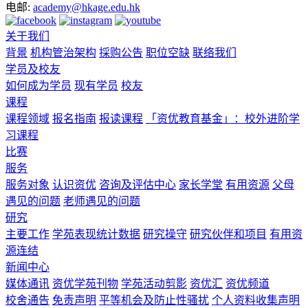
电邮:
academy@hkage.edu.hk
关于我们
背景
机构管治架构
採购公告
职位空缺
联络我们
学员及校友
如何成为学员
现有学员
校友
课程
课程领域
报名指南
报读课程
「资优教育基金」：校外进阶学
习课程
比赛
服务
服务对象
认识资优
咨询及评估中心
家长学堂
有用资源
父母
遇见的问题
老师遇见的问题
研究
主要工作
学苑表现统计数据
研究操守
研究伙伴和项目
有用资
源连结
新闻中心
媒体通讯
资优学苑刊物
学苑活动剪影
资优汇
资优频道
校舍通告
免责声明
平等机会及防止性骚扰
个人资料收集声明