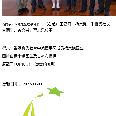
（右起）王夏阳、杨宗谦、朱俊贤社长、
古同学和闪耀之星理事合照：
古同学、曾文兴、曹启乐校董。
撰文：香港资优教育学苑董事局成员杨宗谦医生
图片由杨宗谦医生及古冰心提供
TOPICK
原载于
！（
年
月）
2023
8
更新日期：2023-11-09