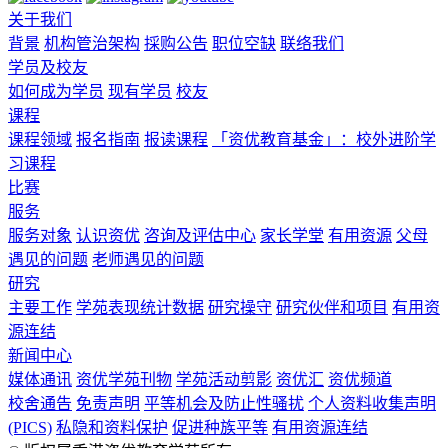
关于我们
背景
机构管治架构
採购公告
职位空缺
联络我们
学员及校友
如何成为学员
现有学员
校友
课程
课程领域
报名指南
报读课程
「资优教育基金」：校外进阶学
习课程
比赛
服务
服务对象
认识资优
咨询及评估中心
家长学堂
有用资源
父母
遇见的问题
老师遇见的问题
研究
主要工作
学苑表现统计数据
研究操守
研究伙伴和项目
有用资
源连结
新闻中心
媒体通讯
资优学苑刊物
学苑活动剪影
资优汇
资优频道
校舍通告
免责声明
平等机会及防止性骚扰
个人资料收集声明
(PICS)
私隐和资料保护
促进种族平等
有用资源连结