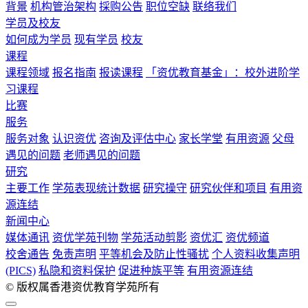
背景
机构管治架构
採购公告
职位空缺
联络我们
学员及校友
如何成为学员
现有学员
校友
课程
课程领域
报名指南
报读课程
「资优教育基金」：校外进阶学
习课程
比赛
服务
服务对象
认识资优
咨询及评估中心
家长学堂
有用资源
父母
遇见的问题
老师遇见的问题
研究
主要工作
学苑表现统计数据
研究操守
研究伙伴和项目
有用资
源连结
新闻中心
媒体通讯
资优学苑刊物
学苑活动剪影
资优汇
资优频道
校舍通告
免责声明
平等机会及防止性骚扰
个人资料收集声明
(PICS)
私隐和资料保护
促进种族平等
有用资源连结
© 版权属香港资优教育学苑所有