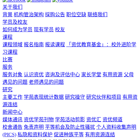
关于我们
背景
机构管治架构
採购公告
职位空缺
联络我们
学员及校友
如何成为学员
现有学员
校友
课程
课程领域
报名指南
报读课程
「资优教育基金」：校外进阶学
习课程
比赛
服务
服务对象
认识资优
咨询及评估中心
家长学堂
有用资源
父母
遇见的问题
老师遇见的问题
研究
主要工作
学苑表现统计数据
研究操守
研究伙伴和项目
有用资
源连结
新闻中心
媒体通讯
资优学苑刊物
学苑活动剪影
资优汇
资优频道
校舍通告
免责声明
平等机会及防止性骚扰
个人资料收集声明
(PICS)
私隐和资料保护
促进种族平等
有用资源连结