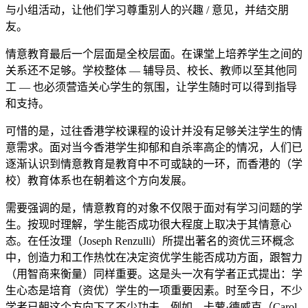
与小组活动，让他们学习尊重别人的兴趣 / 意见，并结交朋
友。
情意教育最后一个层面是全校层面。在课堂上培养学生之间的
关系还不足够。学校整体 — 辅导员、校长、教师以至其他同
工 — 也必须营造关心学生的氛围，让学生随时可以得到指导
和支持。
可惜的是，过往香港学校课程的设计并没有足够关注学生的情
意需求。面对当今香港学生抑郁和自杀率高企的情况，人们已
逐渐认识到情意教育是教育中不可或缺的一环，而香港的（学
校）教育体系也在朝着这个方向发展。
需要强调的是，情意教育的对象不仅限于面对有学习问题的学
生。按现时理解，学生能否成功很大程度上取决于其情意心
态。在任汝理（Joseph Renzulli）所提出著名的资优三环概念
中，创造力和工作热忱在决定资优学生能否成功方面，跟智力
（用智商来衡量）同样重要。这是头一次有学者正式提出：学
生心态是培育（资优）学生的一项重要因素。时至今日，不少
学者已朝这个方向下了不少功夫。例如，卡萝·德威克（Carol