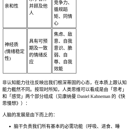
竞争力、
亲和性
并顾及他
循规蹈
人
矩、同情
心
焦虑、敌
具有可预
意、自我
神经质
期及一致
意识、脆
(情绪稳定
的情绪反
弱、自
性)
应
尊、自我
效能
非认知能力往往反映出我们根深蒂固的心态，在本质上跟认知
能力截然不同。按现时所知，人类思维可以看成是由「思考」
和「感觉」两个部分组成（见康纳曼 Daniel Kahneman 的《快
思慢想》）：
人脑的发展是由下而上的：
脑干负责我们所有基本的必需功能（呼吸、进食、睡