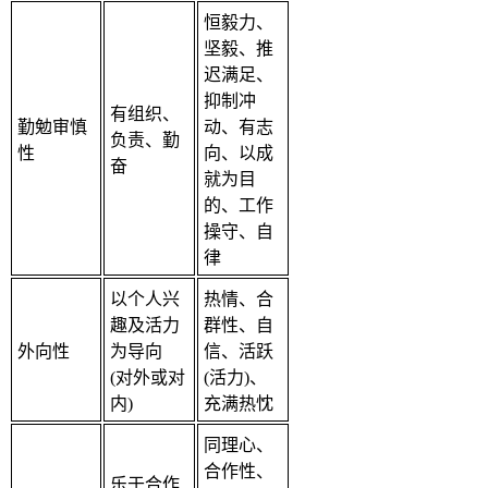
恒毅力、
坚毅、推
迟满足、
抑制冲
有组织、
勤勉审慎
动、有志
负责、勤
性
向、以成
奋
就为目
的、工作
操守、自
律
以个人兴
热情、合
趣及活力
群性、自
外向性
为导向
信、活跃
(对外或对
(活力)、
内)
充满热忱
同理心、
合作性、
乐于合作