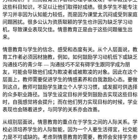
这些科目知识，不足以让他们取得好成绩。很多学生不能专注
学习并非因为认知能力较低，而是因为课堂太沉闷或受到家庭
问题困扰。很多公认为资质聪颖的学生也许因为缺乏学习动
机，导致课业表现欠佳。情意教育正是由于这些问题催生出
来。
情意教育与学生的信念、感受和态度有关。从个人层面说，教
育工作者必须因材施教，例如，如何鼓励学习动机低下或缺乏
沟通技巧的青少年 — 沟通技巧不足有碍学生跟同学成为朋
友，可能会导致他们成为欺凌者或被欺凌的对象。因此在这个
层面上，教师需要促进学生的情感素养和自我激励心态。要做
到这点，教师可鼓励学生建立个人学习习惯，或发掘可供选择
的众多职业路径。当学生设定目标并受到鼓励去实现这些目标
时，自我感觉将会提升；而在他们努力实现目标的时候，学业
表现也会随着进步，与同学的关系亦会改善。
从组别层面说，情意教育的重点在于学生之间的人际关系。学
校必须培养学生的人际智能，因为一个人要生活得宜，社交能
力是不可或缺的。考虑到情意教育的需要，教师会安排学生参