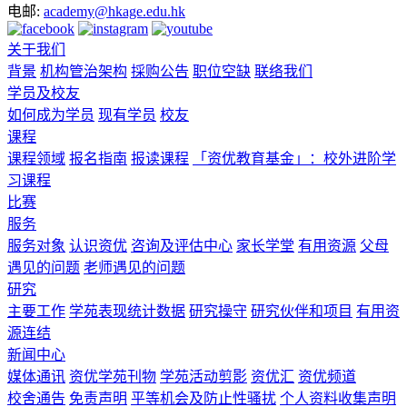
电邮:
academy@hkage.edu.hk
关于我们
背景
机构管治架构
採购公告
职位空缺
联络我们
学员及校友
如何成为学员
现有学员
校友
课程
课程领域
报名指南
报读课程
「资优教育基金」：校外进阶学
习课程
比赛
服务
服务对象
认识资优
咨询及评估中心
家长学堂
有用资源
父母
遇见的问题
老师遇见的问题
研究
主要工作
学苑表现统计数据
研究操守
研究伙伴和项目
有用资
源连结
新闻中心
媒体通讯
资优学苑刊物
学苑活动剪影
资优汇
资优频道
校舍通告
免责声明
平等机会及防止性骚扰
个人资料收集声明