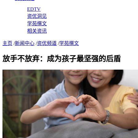
EDTV
资优洞见
学苑撰文
相关资讯
主页
/
新闻中心
/
资优频道
/
学苑撰文
放手不放弃：成为孩子最坚强的后盾