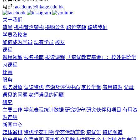
电邮:
academy@hkage.edu.hk
关于我们
背景
机构管治架构
採购公告
职位空缺
联络我们
学员及校友
如何成为学员
现有学员
校友
课程
课程领域
报名指南
报读课程
「资优教育基金」：校外进阶学
习课程
比赛
服务
服务对象
认识资优
咨询及评估中心
家长学堂
有用资源
父母
遇见的问题
老师遇见的问题
研究
主要工作
学苑表现统计数据
研究操守
研究伙伴和项目
有用资
源连结
新闻中心
媒体通讯
资优学苑刊物
学苑活动剪影
资优汇
资优频道
校舍通告
免责声明
平等机会及防止性骚扰
个人资料收集声明