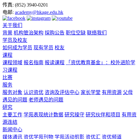
传真:
(852) 3940-0201
电邮:
academy@hkage.edu.hk
关于我们
背景
机构管治架构
採购公告
职位空缺
联络我们
学员及校友
如何成为学员
现有学员
校友
课程
课程领域
报名指南
报读课程
「资优教育基金」：校外进阶学
习课程
比赛
服务
服务对象
认识资优
咨询及评估中心
家长学堂
有用资源
父母
遇见的问题
老师遇见的问题
研究
主要工作
学苑表现统计数据
研究操守
研究伙伴和项目
有用资
源连结
新闻中心
媒体通讯
资优学苑刊物
学苑活动剪影
资优汇
资优频道