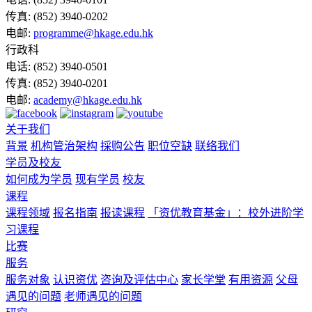
传真:
(852) 3940-0202
电邮:
programme@hkage.edu.hk
行政科
电话:
(852) 3940-0501
传真:
(852) 3940-0201
电邮:
academy@hkage.edu.hk
关于我们
背景
机构管治架构
採购公告
职位空缺
联络我们
学员及校友
如何成为学员
现有学员
校友
课程
课程领域
报名指南
报读课程
「资优教育基金」：校外进阶学
习课程
比赛
服务
服务对象
认识资优
咨询及评估中心
家长学堂
有用资源
父母
遇见的问题
老师遇见的问题