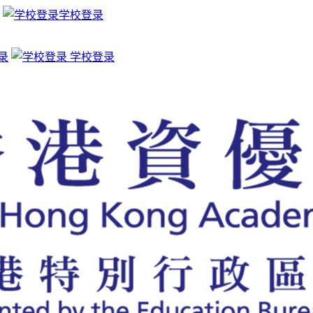
学校登录
录
学校登录