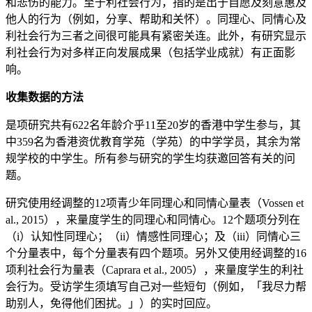
和悲伤的能力。至于利社会行为，指的是出于自愿及刻意惠及
他人的行为（例如，分享、帮助和关怀）。同理心、同情心及
利社会行为三者之间很可能具有紧密关连。此外，有研究显示
利社会行为对多样正向发展成果（包括学业成就）有正面影
响。
收集数据的方法
是项研究共有622名年龄介乎11至20岁的香港中学生参与，其
中359名为香港资优教育学苑（学苑）的中学学员，其余为常
规学校的中学生。所有参与研究的学生均获邀回答有关的问
题。
研究使用经调整的12项青少年同理心和同情心量表（Vossen et
al., 2015），来量度学生的同理心和同情心。12个题项分列在
（i）认知性同理心；（ii）情感性同理心；及（iii）同情心三
个分量表中，每个分量表有四个题项。另外又使用经调整的16
项利社会行为量表（Caprara et al., 2005），来量度学生的利社
会行为。受访学生须填写自己对一些短句（例如，「我尽力帮
助别人，免得他们困扰。」）的实时回应。