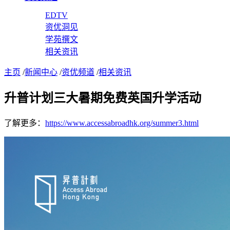
EDTV
资优洞见
学苑撰文
相关资讯
主页
/
新闻中心
/
资优频道
/
相关资讯
升普计划三大暑期免费英国升学活动
了解更多：
https://www.accessabroadhk.org/summer3.html