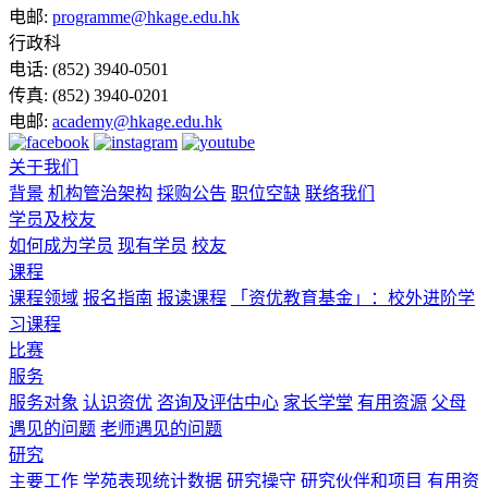
电邮:
programme@hkage.edu.hk
行政科
电话:
(852) 3940-0501
传真:
(852) 3940-0201
电邮:
academy@hkage.edu.hk
关于我们
背景
机构管治架构
採购公告
职位空缺
联络我们
学员及校友
如何成为学员
现有学员
校友
课程
课程领域
报名指南
报读课程
「资优教育基金」：校外进阶学
习课程
比赛
服务
服务对象
认识资优
咨询及评估中心
家长学堂
有用资源
父母
遇见的问题
老师遇见的问题
研究
主要工作
学苑表现统计数据
研究操守
研究伙伴和项目
有用资