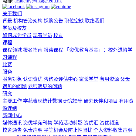
电邮:
academy@hkage.edu.hk
关于我们
背景
机构管治架构
採购公告
职位空缺
联络我们
学员及校友
如何成为学员
现有学员
校友
课程
课程领域
报名指南
报读课程
「资优教育基金」：校外进阶学
习课程
比赛
服务
服务对象
认识资优
咨询及评估中心
家长学堂
有用资源
父母
遇见的问题
老师遇见的问题
研究
主要工作
学苑表现统计数据
研究操守
研究伙伴和项目
有用资
源连结
新闻中心
媒体通讯
资优学苑刊物
学苑活动剪影
资优汇
资优频道
校舍通告
免责声明
平等机会及防止性骚扰
个人资料收集声明