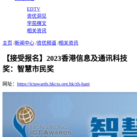
EDTV
资优洞见
学苑撰文
相关资讯
主页
/
新闻中心
/
资优频道
/
相关资讯
【接受报名】2023香港信息及通讯科技
奖：智慧市民奖
网址：
https://ictawards.hkcss.org.hk/zh-hant