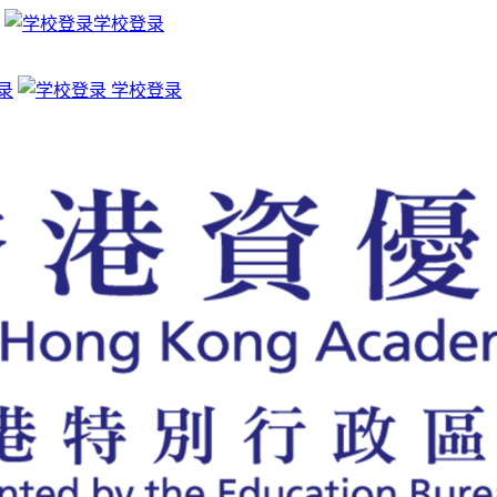
学校登录
录
学校登录