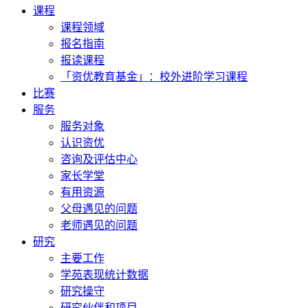
课程
课程领域
报名指南
报读课程
「资优教育基金」：校外进阶学习课程
比赛
服务
服务对象
认识资优
咨询及评估中心
家长学堂
有用资源
父母遇见的问题
老师遇见的问题
研究
主要工作
学苑表现统计数据
研究操守
研究伙伴和项目