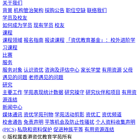
关于我们
背景
机构管治架构
採购公告
职位空缺
联络我们
学员及校友
如何成为学员
现有学员
校友
课程
课程领域
报名指南
报读课程
「资优教育基金」：校外进阶学
习课程
比赛
服务
服务对象
认识资优
咨询及评估中心
家长学堂
有用资源
父母
遇见的问题
老师遇见的问题
研究
主要工作
学苑表现统计数据
研究操守
研究伙伴和项目
有用资
源连结
新闻中心
媒体通讯
资优学苑刊物
学苑活动剪影
资优汇
资优频道
校舍通告
免责声明
平等机会及防止性骚扰
个人资料收集声明
(PICS)
私隐和资料保护
促进种族平等
有用资源连结
© 版权属香港资优教育学苑所有