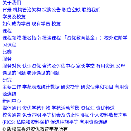
关于我们
背景
机构管治架构
採购公告
职位空缺
联络我们
学员及校友
如何成为学员
现有学员
校友
课程
课程领域
报名指南
报读课程
「资优教育基金」：校外进阶学
习课程
比赛
服务
服务对象
认识资优
咨询及评估中心
家长学堂
有用资源
父母
遇见的问题
老师遇见的问题
研究
主要工作
学苑表现统计数据
研究操守
研究伙伴和项目
有用资
源连结
新闻中心
媒体通讯
资优学苑刊物
学苑活动剪影
资优汇
资优频道
校舍通告
免责声明
平等机会及防止性骚扰
个人资料收集声明
(PICS)
私隐和资料保护
促进种族平等
有用资源连结
© 版权属香港资优教育学苑所有