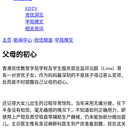
EDTV
资优洞见
学苑撰文
相关资讯
主页
/
新闻中心
/
资优频道
/
学苑撰文
父母的初心
香港资优教育学苑学校及学生服务部总监邓沅叞（Livia）育
有一对资优子女，作为妈妈最深刻的不是孩子得过甚么奖项，
反而是不时提醒自己父母的初心。
还记得大女儿出生的过程非常惊险，当年采用无痛分娩，在下
半身没有知觉、毫无痛感的情况下，不知道如何正确用力，即
使用上产钳及真空吸盘等辅助生产器械，仍未能协助分娩出婴
儿。主诊医生惟有急召麻醉科医生到产房准备剖腹，就在这关