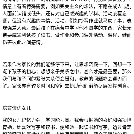
情意上有着特殊需要，例如完美主义的想法，不愿在成人或别
人面前认错或低头，还有对自己感兴趣的学科、活动废寝忘
餐，但没有兴趣的事情、活动，例如抄写作业就马虎了事，表
现强差人意。最后孩子在痛苦中学习他不愿学的东西，家长无
奈要威逼利诱孩子读书、做作业和参加课外活动、课程，继而
伤害彼此之间感情。
若果作为家长的我们能够停下来，让思想沉殿一下，回想一下
诞下孩子的初心；想想亲子关系之中，甚么才是最重要，那么
我们与孩子间的紧张关系便会缓和，教养的问题亦会迎刃而
解。家长亦有较多时间和空间去协助他们潜能尽展发挥创意。
培育资优女儿
我的女儿记忆力强，学习能力高。我会根据她的喜好和强项培
育她，她喜欢写字和读书，便和她一起读书和写字，透过肯定