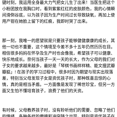
键时刻，我运用全身最大力气把女儿生了出来！当医生把这个
小粉团放在我胸口时，看到紫紫红红的皮肤颜色，我的心情瞬
间滑倒谷底，以为孩子因为生产时间过长导致缺氧，再加上使
用产钳在她脸上留下的红痕，我即时哭了出来。
那一刻，我唯一的愿望就是只要孩子能够健健康康的成长，其
他一切也不重要，这个情境至今差不多十五年仍然历历在目。
相信很多妈妈在怀孕及生产时也会像我，希望孩子可以健康、
快乐地成长。奈何当孩子一天一天的长大，作为父母的我们对
子女的要求越来越多，最好是「琴棋书画样样精、能文擅武瓣
瓣掂」! 在孩子的学习过程中，很多时因为期望与现实出现落
差，特别当父母发现子女是资优孩子时，那种既喜且惊的心
情，真的是相当矛盾。一方面像是发现了稀世珍宝，但另一方
面又生怕不懂培育孩子，浪费了他们的天资。
有时候，父母教养孩子时，没有聆听他们的需要、忽略了他们
的情绪，各种各样的磨擦和冲突随之出现。特别是资优孩子在