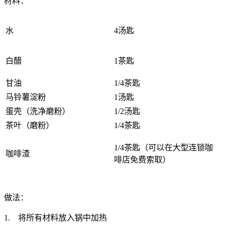
材料：
水
4汤匙
白醋
1茶匙
甘油
1/4茶匙
马铃薯淀粉
1汤匙
蛋壳（洗净磨粉）
1/2汤匙
茶叶（磨粉）
1/4茶匙
1/4茶匙（可以在大型连锁咖
咖啡渣
啡店免费索取）
做法：
1. 将所有材料放入锅中加热