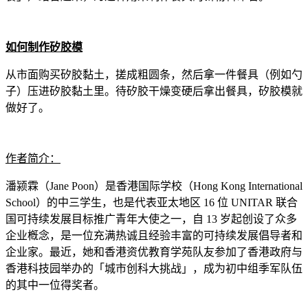
如何制作矽胶模
从市面购买矽胶黏土，搓成粗圆条，然后拿一件餐具（例如勺
子）压进矽胶黏土里。待矽胶干燥变硬后拿出餐具，矽胶模就
做好了。
作者简介：
潘颍霖（Jane Poon）是香港国际学校（Hong Kong International
School）的中三学生，也是代表亚太地区 16 位 UNITAR 联合
国可持续发展目标推广青年大使之一，自 13 岁起创设了众多
企业槪念，是一位充满热诚且经验丰富的可持续发展倡导者和
企业家。最近，她和香港资优教育学苑队友参加了香港政府与
香港科技园举办的「城市创科大挑战」，成为初中组季军队伍
的其中一位得奖者。