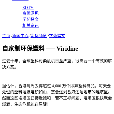
EDTV
资优洞见
学苑撰文
相关资讯
主页
/
新闻中心
/
资优频道
/
学苑撰文
自家制环保塑料 ── Viridine
过去十年，全球塑料污染危机日益严重，很需要一个有效的解
决方案。
据估计，香港每周丢弃超过 4,600 万个即弃塑料制品，每天要
处理的塑料垃圾堆积如山，需要送到香港边陲地带的堆填区。
然而这些堆填区已接近饱和，若不正视问题，堆填区很快就会
爆满，生态危机迫在眉睫！