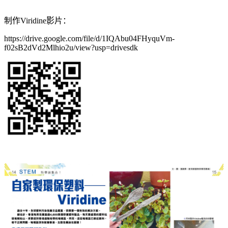
制作Viridine影片：
https://drive.google.com/file/d/1IQAbu04FHyquVm-
f02sB2dVd2Mlhio2u/view?usp=drivesdk