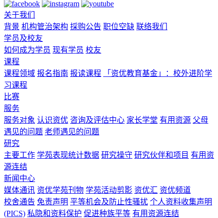
关于我们
背景
机构管治架构
採购公告
职位空缺
联络我们
学员及校友
如何成为学员
现有学员
校友
课程
课程领域
报名指南
报读课程
「资优教育基金」：校外进阶学
习课程
比赛
服务
服务对象
认识资优
咨询及评估中心
家长学堂
有用资源
父母
遇见的问题
老师遇见的问题
研究
主要工作
学苑表现统计数据
研究操守
研究伙伴和项目
有用资
源连结
新闻中心
媒体通讯
资优学苑刊物
学苑活动剪影
资优汇
资优频道
校舍通告
免责声明
平等机会及防止性骚扰
个人资料收集声明
(PICS)
私隐和资料保护
促进种族平等
有用资源连结