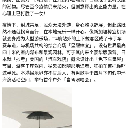
的潮物。尽管至今疫情仍未结束，但创意释出的正能力量，在
心理上已打胜了一仗！
疫情下，封城禁足，民众无法外游，身心难以舒展；但此路既
然不通就拐弯而行，在本地玩乐一样开心。像新加坡樟宜机场
就变身成为大型游乐场，T4航站外的上下载客区成了卡丁车
赛车道，与机场共构的综合商场「星耀樟宜」，设有世界最高
四十米的室内瀑布和景观园林，可于其内来个豪华版露营。日
本就「抄考」美国的「汽车戏院」概念设计出「免下车鬼屋」
节目，游客于座驾内，猛鬼如影随形地追着，狂拍车窗把你吓
过半死。本港娱乐界亦不甘后人，有男歌手于四月下旬假中环
海滨活动空间，举行首个户外「自驾演唱会」。