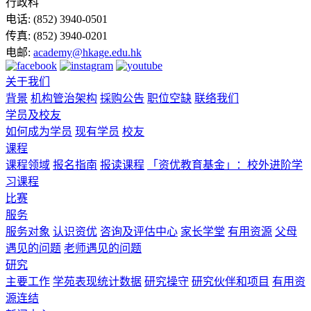
行政科
电话:
(852) 3940-0501
传真:
(852) 3940-0201
电邮:
academy@hkage.edu.hk
关于我们
背景
机构管治架构
採购公告
职位空缺
联络我们
学员及校友
如何成为学员
现有学员
校友
课程
课程领域
报名指南
报读课程
「资优教育基金」：校外进阶学
习课程
比赛
服务
服务对象
认识资优
咨询及评估中心
家长学堂
有用资源
父母
遇见的问题
老师遇见的问题
研究
主要工作
学苑表现统计数据
研究操守
研究伙伴和项目
有用资
源连结