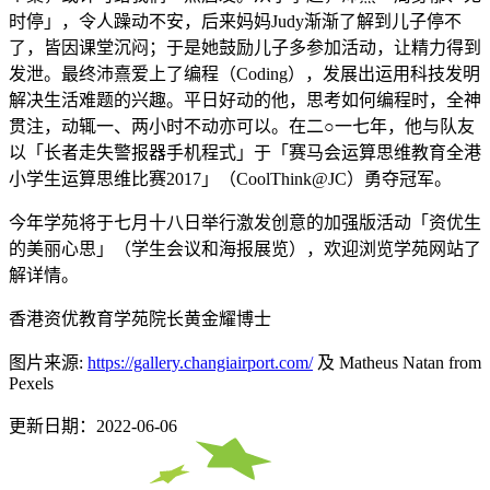
时停」，令人躁动不安，后来妈妈Judy渐渐了解到儿子停不
了，皆因课堂沉闷；于是她鼓励儿子多参加活动，让精力得到
发泄。最终沛熹爱上了编程（Coding），发展出运用科技发明
解决生活难题的兴趣。平日好动的他，思考如何编程时，全神
贯注，动辄一、两小时不动亦可以。在二○一七年，他与队友
以「长者走失警报器手机程式」于「赛马会运算思维教育全港
小学生运算思维比赛2017」（CoolThink@JC）勇夺冠军。
今年学苑将于七月十八日举行激发创意的加强版活动「资优生
的美丽心思」（学生会议和海报展览），欢迎浏览学苑网站了
解详情。
香港资优教育学苑院长黄金耀博士
图片来源:
https://gallery.changiairport.com/
及 Matheus Natan from
Pexels
更新日期：2022-06-06