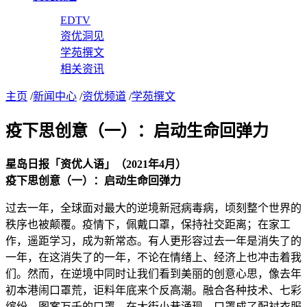
EDTV
资优洞见
学苑撰文
相关资讯
主页
/
新闻中心
/
资优频道
/
学苑撰文
疫下思创意（一）：启动生命回弹力
星岛日报「资优人语」（2021年4月）
疫下思创意（一）：启动生命回弹力
过去一年，全球面对最大的逆境新冠病毒病，顷刻整个世界的
秩序也被颠覆。疫情下，佩戴口罩，保持社交距离；在家工
作，遥距学习，成为新常态。有人更形容过去一年是消失了的
一年，在这消失了的一年，不论在情绪上、经济上也冲击着我
们。然而，在逆境中同时让我们看到美丽的创意心思，像去年
初本港闹口罩荒，讵料年底来个反高潮。融合各种技术、七彩
缤纷、图案万千的口罩，在大街小巷涌现，口罩成了配衬衣服