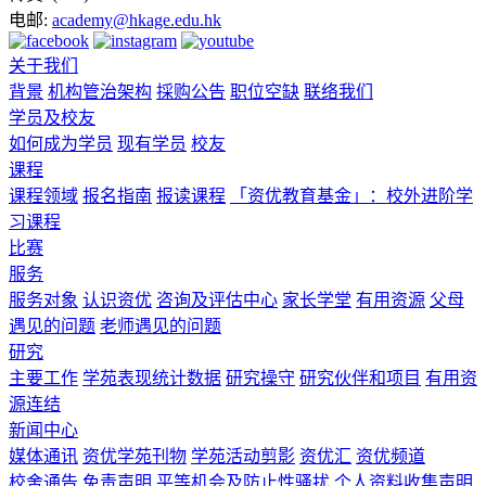
电邮:
academy@hkage.edu.hk
关于我们
背景
机构管治架构
採购公告
职位空缺
联络我们
学员及校友
如何成为学员
现有学员
校友
课程
课程领域
报名指南
报读课程
「资优教育基金」：校外进阶学
习课程
比赛
服务
服务对象
认识资优
咨询及评估中心
家长学堂
有用资源
父母
遇见的问题
老师遇见的问题
研究
主要工作
学苑表现统计数据
研究操守
研究伙伴和项目
有用资
源连结
新闻中心
媒体通讯
资优学苑刊物
学苑活动剪影
资优汇
资优频道
校舍通告
免责声明
平等机会及防止性骚扰
个人资料收集声明