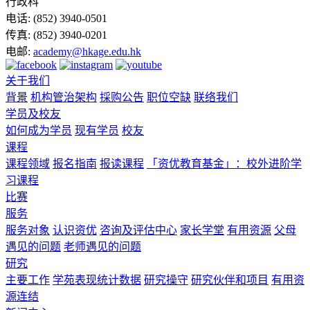
行政科
电话:
(852) 3940-0501
传真:
(852) 3940-0201
电邮:
academy@hkage.edu.hk
关于我们
背景
机构管治架构
採购公告
职位空缺
联络我们
学员及校友
如何成为学员
现有学员
校友
课程
课程领域
报名指南
报读课程
「资优教育基金」：校外进阶学
习课程
比赛
服务
服务对象
认识资优
咨询及评估中心
家长学堂
有用资源
父母
遇见的问题
老师遇见的问题
研究
主要工作
学苑表现统计数据
研究操守
研究伙伴和项目
有用资
源连结