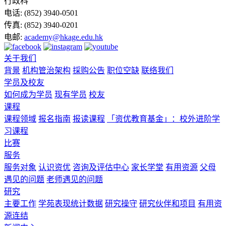
行政科
电话:
(852) 3940-0501
传真:
(852) 3940-0201
电邮:
academy@hkage.edu.hk
关于我们
背景
机构管治架构
採购公告
职位空缺
联络我们
学员及校友
如何成为学员
现有学员
校友
课程
课程领域
报名指南
报读课程
「资优教育基金」：校外进阶学
习课程
比赛
服务
服务对象
认识资优
咨询及评估中心
家长学堂
有用资源
父母
遇见的问题
老师遇见的问题
研究
主要工作
学苑表现统计数据
研究操守
研究伙伴和项目
有用资
源连结