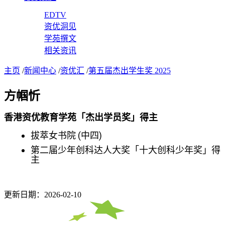
EDTV
资优洞见
学苑撰文
相关资讯
主页
/
新闻中心
/
资优汇
/
第五届杰出学生奖 2025
方帼忻
香港资优教育学苑「杰出学员奖」得主
拔萃女书院 (中四)
第二届少年创科达人大奖「十大创科少年奖」得
主
更新日期：2026-02-10