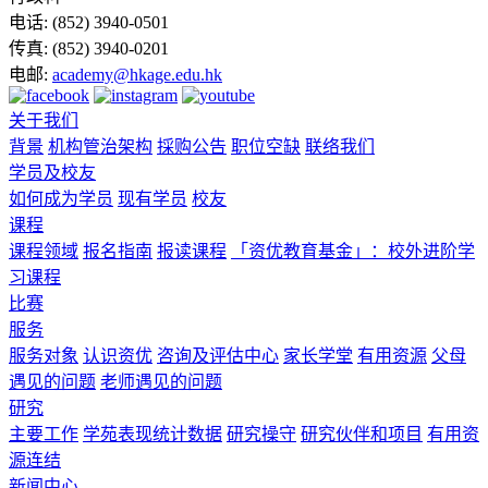
电话:
(852) 3940-0501
传真:
(852) 3940-0201
电邮:
academy@hkage.edu.hk
关于我们
背景
机构管治架构
採购公告
职位空缺
联络我们
学员及校友
如何成为学员
现有学员
校友
课程
课程领域
报名指南
报读课程
「资优教育基金」：校外进阶学
习课程
比赛
服务
服务对象
认识资优
咨询及评估中心
家长学堂
有用资源
父母
遇见的问题
老师遇见的问题
研究
主要工作
学苑表现统计数据
研究操守
研究伙伴和项目
有用资
源连结
新闻中心